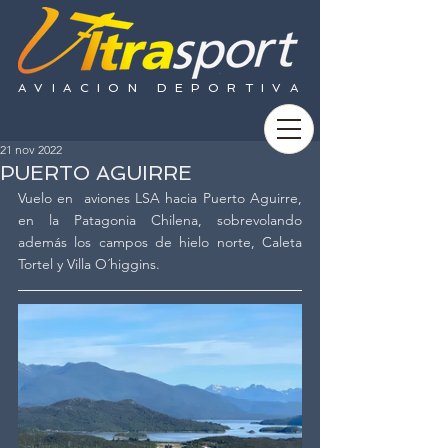
AVIACION DEPORTIVA
21 nov 2022
PUERTO AGUIRRE
Vuelo en  aviones LSA hacia Puerto Aguirre, 
en la Patagonia Chilena, sobrevolando 
además los campos de hielo norte, Caleta 
Tortel y Villa O´higgins.